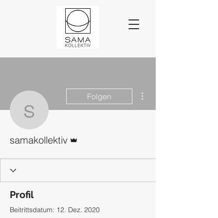
Weitere Optionen
Folgen
samakollektiv
Administrator
samakollektiv
Profil
Beitrittsdatum: 12. Dez. 2020